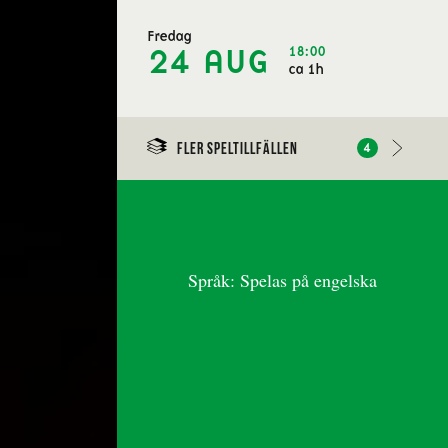
Fredag
18:00
24 AUG
ca 1h
Fler speltillfällen
4
Språk: Spelas på engelska