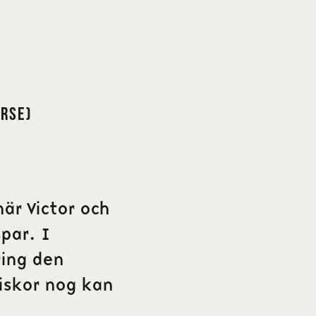
orse)
när Victor och
spar. I
ring den
niskor nog kan