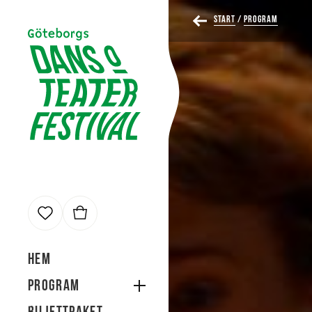
Start
/
Program
arukorg
varukorg innehåller
0 biljetter
Totalsumma
0 kr
Hem
Program