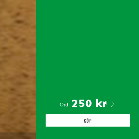
250 kr
Ord
Köp
Foto: Mario del Curto