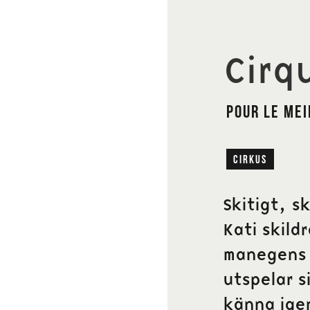
Cirq
Pour le mei
cirkus
Skitigt, s
Kati skild
manegens d
utspelar s
känna igen