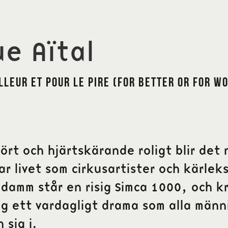
ue Aïtal
lleur et pour le pire (For Better or for W
kört och hjärtskärande roligt blir det 
rar livet som cirkusartister och kärlek
amm står en risig Simca 1000, och k
ig ett vardagligt drama som alla män
 sig i.