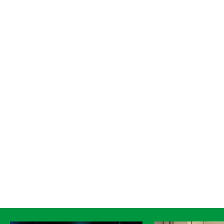
Cirque Le Roux
Entre Chiens et
Louves
Göteborgs Stadsteater
fredag 21 augusti 19:00