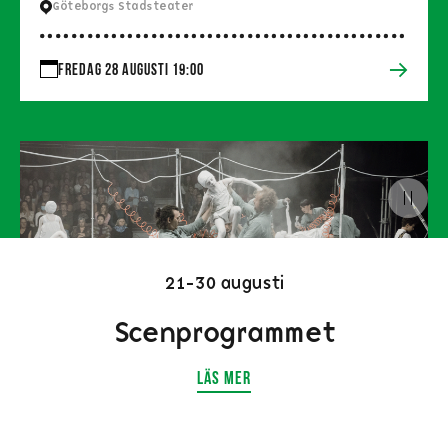
Göteborgs Stadsteater
fredag 28 augusti 19:00
21-30 augusti
Scenprogrammet
LÄS MER
La Compagnie s’Appelle Reviens
Pinocchio (live)