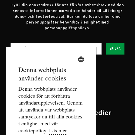
Fyll i din epostadress för att få vårt nyhetsbrev med den
senaste informationen om vad som händer på Göteborgs
dans- och teaterfestival.
Här kan du läsa om hur dina
personuppgifter behandlas i enlighet med
personuppgiftspolicyn.
E-post
Skicka
SWEDISH
Denna webbplats
använder cookies
ENGLISH
Kontakt
Denna webbplats använder
cookies för att förbättra
biljett@gdtf.se
användarupplevelsen. Genom
Fler kontaktuppgifter
att använda vår webbplats
Följ oss på sociala medier
samtycker du till alla cookies
i enlighet med vår
cookiepolicy.
Läs mer