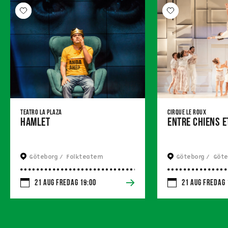
Teatro La Plaza
Cirque Le Roux
Hamlet
Entre Chiens e
Göteborg / 
 Folkteatern
Göteborg / 
 Göteb
21 Aug Fredag 19:00
21 Aug Fredag 