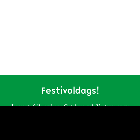
Festivaldags!
I augusti fylls äntligen Göteborg och Västsverige av
scenkonst från hela världen igen. Förbered dig på tio
dagar av dans, cirkus, performance och teater från
världens alla hörn. Årets program rör sig mellan det
storslagna och det intima, mellan det lekfulla och det